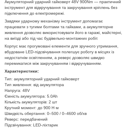
Акумуляторний ударний гайковерт 48V 900Nm — практичний
інструмент для відкручування та закручування кріплень без
підключення до електромережі.
Завдяки ударному механізму інструмент допомагає
працювати з тугими болтами та гайками, а акумуляторне
живлення дозволяє використовувати його в гаражі, майстерні,
на виїзді або під час будівельно-монтажних робіт.
Корпус має прогумовані елементи для зручного утримання,
вбудоване LED-підсвічування полегшує роботу в місцях із
недостатнім освітленням, а реверс дозволяє швидко
перемикатися між закручуванням і відкручуванням.
Характеристики:
Тип: акумуляторний ударний гайковерт
Тип живлення: від акумулятора
Напруга: 48V
Ємність акумулятора: 5.0Ah
Кількість акумуляторів: 2 шт
Крутний момент: до 900 Н·м
Швидкість обертання: 0–500 / 0–4600 об/хв
Реверс: передбачений
Підсвічування: LED-ліхтарик