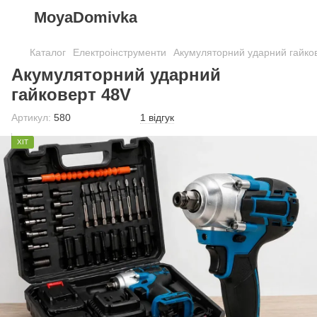
MoyaDomivka
Каталог
Електроінструменти
Акумуляторний ударний гайков
Акумуляторний ударний
гайковерт 48V
Артикул:
580
1 відгук
ХІТ