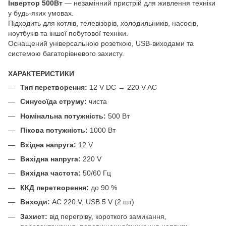
Інвертор 500Вт
— незамінний пристрій для живлення техніки
у будь-яких умовах.
Підходить для котлів, телевізорів, холодильників, насосів,
ноутбуків та іншої побутової техніки.
Оснащений універсальною розеткою, USB-виходами та
системою багаторівневого захисту.
ХАРАКТЕРИСТИКИ
Тип перетворення:
12 V DC → 220 V AC
Синусоїда струму:
чиста
Номінальна потужність:
500 Вт
Пікова потужність:
1000 Вт
Вхідна напруга:
12 V
Вихідна напруга:
220 V
Вихідна частота:
50/60 Гц
ККД перетворення:
до 90 %
Виходи:
AC 220 V, USB 5 V (2 шт)
Захист:
від перегріву, короткого замикання,